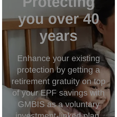
Protecting
you over 40
years
Enhance your existing
protection by getting a
retirement gratuity on top
of your EPF savings with
GMBIS as a voluntary
investment-linked plan.