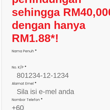
sehingga RM40,00
dengan hanya
RM1.88*!
Section
Nama Penuh
*
No. K/P
*
Alamat Emel
*
Nombor Telefon
*
+60