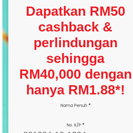
Dapatkan RM50
cashback &
perlindungan
sehingga
RM40,000 dengan
hanya RM1.88*!
Section
Nama Penuh
*
No. K/P
*