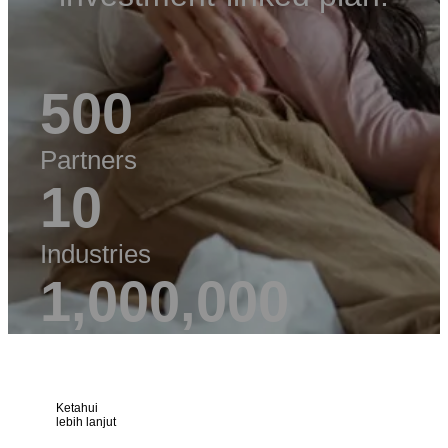
500
Partners
10
Industries
1,000,000
Customers
Ketahui
lebih lanjut